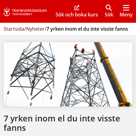
Sök och boka kurs
Sök
Meny
Startsida
/
Nyheter
/
7 yrken inom el du inte visste fanns
7 yrken inom el du inte visste
fanns