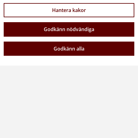
Lediga jobb
Hantera kakor
Prenumerera på nyheter
Om webbplatsen
Godkänn nödvändiga
Coockiepolicy
Godkänn alla
Tillgänglighetsredogörelse
Så behandlar vi personuppgifter (GDPR)
Följ oss
LinkedIn
Facebook
Instagram
YouTube