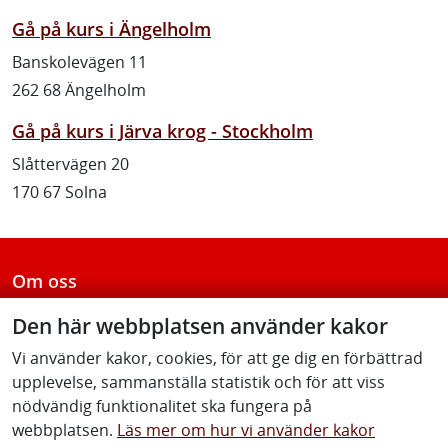
Gå på kurs i Ängelholm
Banskolevägen 11
262 68 Ängelholm
Gå på kurs i Järva krog - Stockholm
Slåttervägen 20
170 67 Solna
Om oss
Kundstöd - vi hjälper dig
Den här webbplatsen använder kakor
Vi använder kakor, cookies, för att ge dig en förbättrad
Allmänna villkor
upplevelse, sammanställa statistik och för att viss
nödvändig funktionalitet ska fungera på
Fakturor till Trafikverket
webbplatsen.
Läs mer om hur vi använder kakor