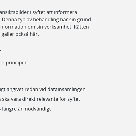
nsiktsbilder i syftet att informera
 Denna typ av behandling har sin grund
a information om sin verksamhet. Rätten
gäller också här.
r
ad principer:
igt angivet redan vid datainsamlingen
ka vara direkt relevanta för syftet
s längre än nödvändigt