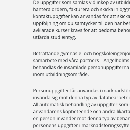
De uppgifter som samlas vid inköp av utbild
hantera ordern, fakturera och skicka inloggn
kontaktuppgifter kan användas för att skic
uppföljning om du samtycker till den här beh
avklarade kurser krävs för att bedöma behörig
utfärda studieintyg.
Beträffande gymnasie- och högskoleingenjör
samarbete med våra partners – Ängelholms
behandlas de insamlade personuppgifterna i 
inom utbildningsområde.
Personuppgifter får användas i marknadsföri
invända sig mot denna typ av databearbetning
All automatisk behandling av uppgifter som s
användarens köpbeteende och andra likartad
en person invänder mot denna typ av behand
personens uppgifter i marknadsföringssyfte