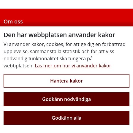
Om oss
Kundstöd - vi hjälper dig
Den här webbplatsen använder kakor
Vi använder kakor, cookies, för att ge dig en förbättrad
Allmänna villkor
upplevelse, sammanställa statistik och för att viss
nödvändig funktionalitet ska fungera på
Fakturor till Trafikverket
webbplatsen.
Läs mer om hur vi använder kakor
Lediga jobb
Hantera kakor
Prenumerera på nyheter
Om webbplatsen
Godkänn nödvändiga
Coockiepolicy
Godkänn alla
Tillgänglighetsredogörelse