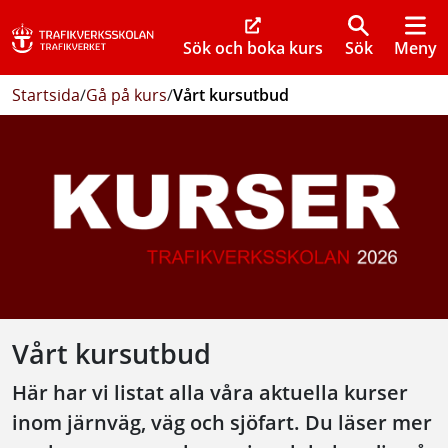
Sök och boka kurs
Sök
Meny
Startsida
/
Gå på kurs
/
Vårt kursutbud
Vårt kursutbud
Här har vi listat alla våra aktuella kurser
inom järnväg, väg och sjöfart. Du läser mer