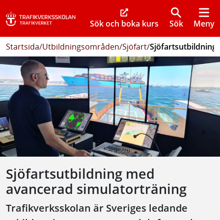
Sök och boka kurs
Sök
Meny
Startsida
/
Utbildningsområden
/
Sjöfart
/
Sjöfartsutbildnin
Sjöfartsutbildning med
avancerad simulatorträning
Trafikverksskolan är Sveriges ledande