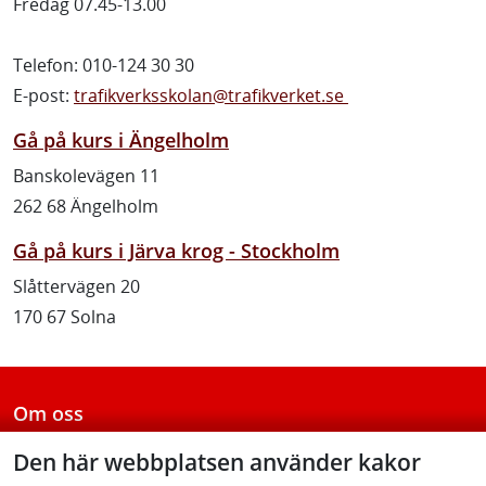
Fredag 07.45-13.00
Telefon: 010-124 30 30
E-post:
trafikverksskolan@trafikverket.se
Gå på kurs i Ängelholm
Banskolevägen 11
262 68 Ängelholm
Gå på kurs i Järva krog - Stockholm
Slåttervägen 20
170 67 Solna
Om oss
Kundstöd - vi hjälper dig
Den här webbplatsen använder kakor