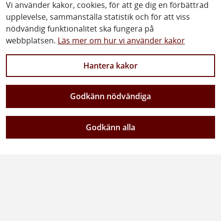
Vi använder kakor, cookies, för att ge dig en förbättrad
Allmänna villkor
upplevelse, sammanställa statistik och för att viss
nödvändig funktionalitet ska fungera på
Fakturor till Trafikverket
webbplatsen.
Läs mer om hur vi använder kakor
Lediga jobb
Hantera kakor
Prenumerera på nyheter
Om webbplatsen
Godkänn nödvändiga
Coockiepolicy
Godkänn alla
Tillgänglighetsredogörelse
Så behandlar vi personuppgifter (GDPR)
Följ oss