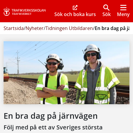
Sök och boka kurs
Sök
Meny
Startsida
/
Nyheter
/
Tidningen Utbildaren
/
En bra dag på jä
En bra dag på järnvägen
Följ med på ett av Sveriges största