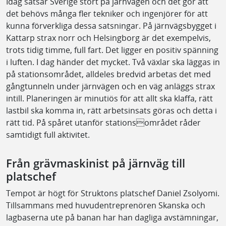
Idag satsar Sverige stort på järnvägen och det gör att
det behövs många fler tekniker och ingenjörer för att
kunna förverkliga dessa satsningar. På järnvägsbygget i
Kattarp strax norr och Helsingborg är det exempelvis,
trots tidig timme, full fart. Det ligger en positiv spänning
i luften. I dag händer det mycket. Två växlar ska läggas in
på stationsområdet, alldeles bredvid arbetas det med
gångtunneln under järnvägen och en väg anläggs strax
intill. Planeringen är minutiös för att allt ska klaffa, rätt
lastbil ska komma in, rätt arbetsinsats göras och detta i
rätt tid. På spåret utanför stationsområdet råder
samtidigt full aktivitet.
Från grävmaskinist på järnväg till
platschef
Tempot är högt för Struktons platschef Daniel Zsolyomi.
Tillsammans med huvudentreprenören Skanska och
lagbaserna ute på banan har han dagliga avstämningar,