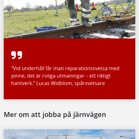
"Vid underhåll får man reparationssvetsa med
pinne, det är roliga utmaningar – ett riktigt
hantverk.” Lucas Widblom, spårsvetsare
Mer om att jobba på järnvägen