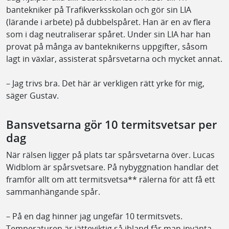
bantekniker på Trafikverksskolan och gör sin LIA
(lärande i arbete) på dubbelspåret. Han är en av flera
som i dag neutraliserar spåret. Under sin LIA har han
provat på många av banteknikerns uppgifter, såsom
lagt in växlar, assisterat spårsvetarna och mycket annat.
– Jag trivs bra. Det här är verkligen rätt yrke för mig,
säger Gustav.
Bansvetsarna gör 10 termitsvetsar per
dag
När rälsen ligger på plats tar spårsvetarna över. Lucas
Widblom är spårsvetsare. På nybyggnation handlar det
framför allt om att termitsvetsa** rälerna för att få ett
sammanhängande spår.
– På en dag hinner jag ungefär 10 termitsvets.
Temperaturen är jätteviktig så ibland får man invänta