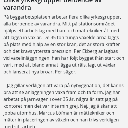
varandra
På byggarbetsplatsen arbetar flera olika yrkesgrupper,
alla beroende av varandra. Mitt på stationsområdet
hjälps ett arbetslag med ban- och mättekniker åt med
att lägga in växlar. De 35 ton tunga växeldelarna läggs
på plats med hjälp av en stor kran, det är stora krafter
och det krävs yttersta precision. Per Ekberg är lagbas
vid växelinläggningen, han har följt bygget från start och
varit med att bland annat lägga ut räls, lagt ut växlar
och lanserat nya broar. Per säger,
– Jag gillar verkligen att vara på nybyggnation, det känns
bra att se anläggningen växa fram och ta form. Jag har
arbetat på järnvägen i över 35 år, några år satt jag på
kontoret men det var inte min grej. Nej, jag älskar att
jobba utomhus. Marcus Löfman är mättekniker och
mäter in placeringen av växeln och han trivs verkligen
med sitt arbete.