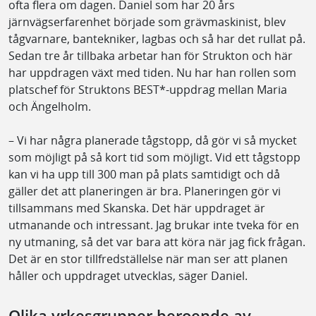
ofta flera om dagen. Daniel som har 20 års
järnvägserfarenhet började som grävmaskinist, blev
tågvarnare, bantekniker, lagbas och så har det rullat på.
Sedan tre år tillbaka arbetar han för Strukton och här
har uppdragen växt med tiden. Nu har han rollen som
platschef för Struktons BEST*-uppdrag mellan Maria
och Ängelholm.
– Vi har några planerade tågstopp, då gör vi så mycket
som möjligt på så kort tid som möjligt. Vid ett tågstopp
kan vi ha upp till 300 man på plats samtidigt och då
gäller det att planeringen är bra. Planeringen gör vi
tillsammans med Skanska. Det här uppdraget är
utmanande och intressant. Jag brukar inte tveka för en
ny utmaning, så det var bara att köra när jag fick frågan.
Det är en stor tillfredställelse när man ser att planen
håller och uppdraget utvecklas, säger Daniel.
Olika yrkesgrupper beroende av