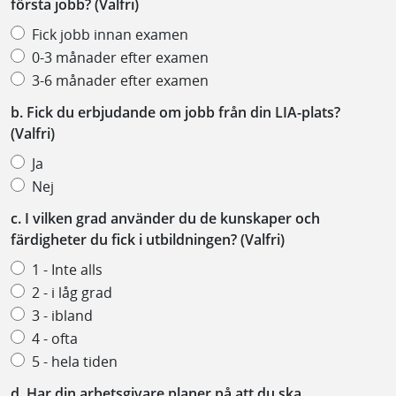
första jobb? (Valfri)
Fick jobb innan examen
0-3 månader efter examen
3-6 månader efter examen
b. Fick du erbjudande om jobb från din LIA-plats?
(Valfri)
Ja
Nej
c. I vilken grad använder du de kunskaper och
färdigheter du fick i utbildningen? (Valfri)
1 - Inte alls
2 - i låg grad
3 - ibland
4 - ofta
5 - hela tiden
d. Har din arbetsgivare planer på att du ska