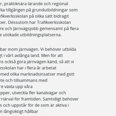
praktiknära lärande och regional
ärka tillgången på grundutbildningar som
afikverksskolan på olika sätt bidragit
per. Dessutom har Trafikverksskolan
re och Järnvägsjobb gemensamt på flera
de utökade utbildningsplatserna.
jobbar inom järnvägen. Vi behöver utbilda
gt i vårt avlånga land. Men för att
s också göra järnvägen känd, så att vi
ksskolan har i flera år arbetat
t med olika marknadsinsatser med gott
bete och tillsammans med
e växla upp våra
per, utveckla fler kanalvägar och
karriärval för framtiden. Samtidigt behöver
 och uppstår för de som är aktiva i
n långsiktigt hållbar