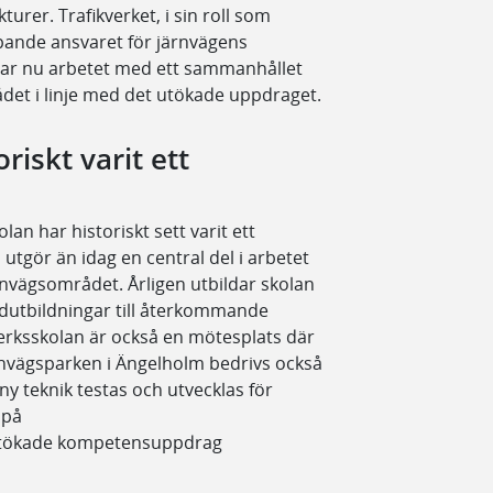
turer. Trafikverket, i sin roll som
pande ansvaret för järnvägens
erar nu arbetet med ett sammanhållet
et i linje med det utökade uppdraget.
riskt varit ett
an har historiskt sett varit ett
utgör än idag en central del i arbetet
nvägsområdet. Årligen utbildar skolan
ndutbildningar till återkommande
verksskolan är också en mötesplats där
nvägsparken i Ängelholm bedrivs också
ny teknik testas och utvecklas för
t på
ts utökade kompetensuppdrag