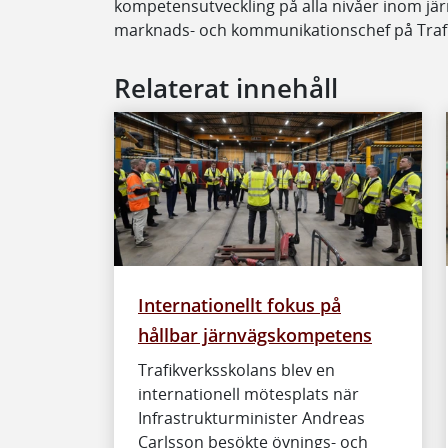
kompetensutveckling på alla nivåer inom jär
marknads- och kommunikationschef på Traf
Relaterat innehåll
Internationellt fokus på
hållbar järnvägskompetens
Trafikverksskolans blev en
internationell mötesplats när
Infrastrukturminister Andreas
Carlsson besökte övnings- och