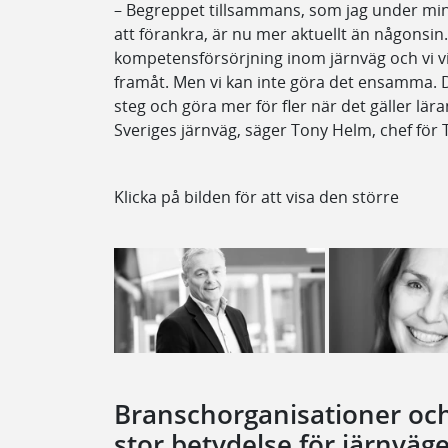
– Begreppet tillsammans, som jag under min
att förankra, är nu mer aktuellt än någonsin.
kompetensförsörjning inom järnväg och vi vi
framåt. Men vi kan inte göra det ensamma. D
steg och göra mer för fler när det gäller lä
Sveriges järnväg, säger Tony Helm, chef för 
Klicka på bilden för att visa den större
Branschorganisationer och 
stor betydelse för järnväg