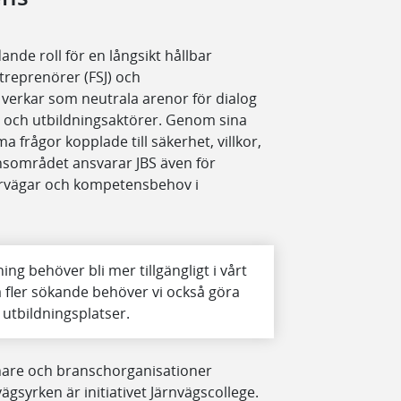
nde roll för en långsikt hållbar
reprenörer (FSJ) och
verkar som neutrala arenor för dialog
 och utbildningsaktörer. Genom sina
 frågor kopplade till säkerhet, villkor,
nsområdet ansvarar JBS även för
iärvägar och kompetensbehov i
ning behöver bli mer tillgängligt i vårt
a fler sökande behöver vi också göra
a utbildningsplatser.
nare och branschorganisationer
vägsyrken är initiativet Järnvägscollege.