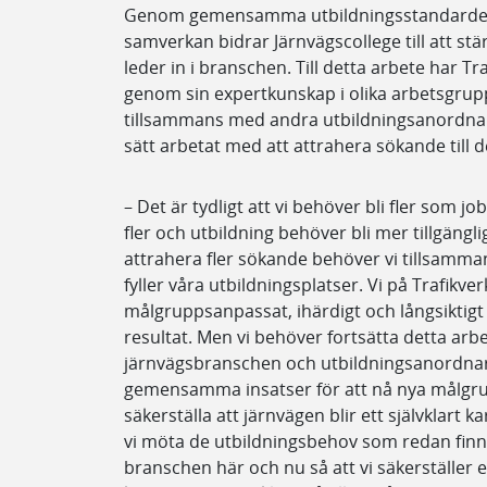
Genom gemensamma utbildningsstandarder, 
samverkan bidrar Järnvägscollege till att st
leder in i branschen. Till detta arbete har Tr
genom sin expertkunskap i olika arbetsgrup
tillsammans med andra utbildningsanordna
sätt arbetat med att attrahera sökande till 
– Det är tydligt att vi behöver bli fler som 
fler och utbildning behöver bli mer tillgängli
attrahera fler sökande behöver vi tillsamman
fyller våra utbildningsplatser. Vi på Trafikver
målgruppsanpassat, ihärdigt och långsiktig
resultat. Men vi behöver fortsätta detta ar
järnvägsbranschen och utbildningsanordnar
gemensamma insatser för att nå nya målgrup
säkerställa att järnvägen blir ett självklart 
vi möta de utbildningsbehov som redan finns
branschen här och nu så att vi säkerställer e