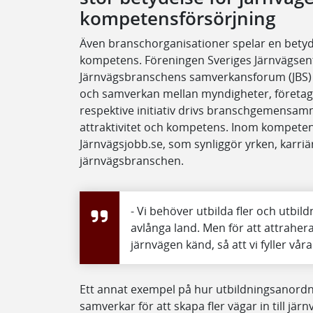
kompetensförsörjning
Även branschorganisationer spelar en betyda
kompetens. Föreningen Sveriges Järnvägsent
Järnvägsbranschens samverkansforum (JBS) 
och samverkan mellan myndigheter, företag
respektive initiativ drivs branschgemensamma
attraktivitet och kompetens. Inom kompete
Järnvägsjobb.se, som synliggör yrken, karr
järnvägsbranschen.
- Vi behöver utbilda fler och utbild
avlånga land. Men för att attraher
järnvägen känd, så att vi fyller vår
Ett annat exempel på hur utbildningsanord
samverkar för att skapa fler vägar in till järn