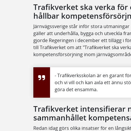
Trafikverket ska verka för 
hållbar kompetensförsörj
Järnvägssverige står inför stora utmaninga
gäller att underhålla, bygga och utveckla f
gjorde Regeringen i december ett tillägg i f
till Trafikverket om att "Trafikverket ska verk
kompetensförsörjning inom järnvägsområde
- Trafikverksskolan är en garant 
och vi vill och kan axla ett ännu s
göra det ensamma.
Trafikverket intensifierar
sammanhållet kompetens
Redan idag görs olika insatser för en långsi