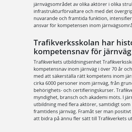
järnvägsområdet av olika aktörer i olika struk
infrastrukturförvaltare och med det övergri
nuvarande och framtida funktion, intensifi
ansvar för kompetensen inom järnvägsområd
Trafikverksskolan har histo
kompetensnav för järnväg
Trafikverkets utbildningsenhet Trafikverksskol
kompetensnav inom järnväg i över 70 år och 
med att säkerställa rätt kompetens inom jär
cirka 6000 personer inom järnväg, från gru
behörighets- och certifieringskurser. Trafik
myndighet, bransch och akademi möts. I jär
utbildning med flera aktörer, samtidigt som 
framtidens järnväg. Framåt ser man positiv
att bidra på ännu fler sätt till Trafikverke