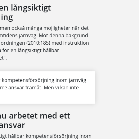
en långsiktigt
ning
r men också många möjligheter när det
ramtidens järnväg. Mot denna bakgrund
örordningen (2010:185) med instruktion
a för en långsiktigt hållbar
t”.
för kompetensförsörjning inom järnväg
törre ansvar framåt. Men vi kan inte
 nu arbetet med ett
ansvar
ktigt hållbar kompetensförsörjning inom