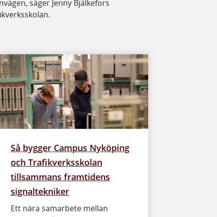
nvägen, säger Jenny Bjälkefors
ikverksskolan.
Så bygger Campus Nyköping
och Trafikverksskolan
tillsammans framtidens
signaltekniker
Ett nära samarbete mellan