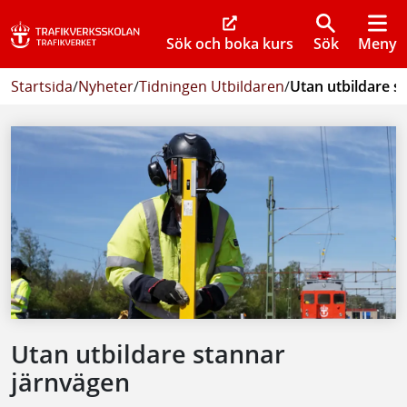
Sök och boka kurs
Sök
Meny
Startsida
/
Nyheter
/
Tidningen Utbildaren
/
Utan utbildare s
Utan utbildare stannar
järnvägen