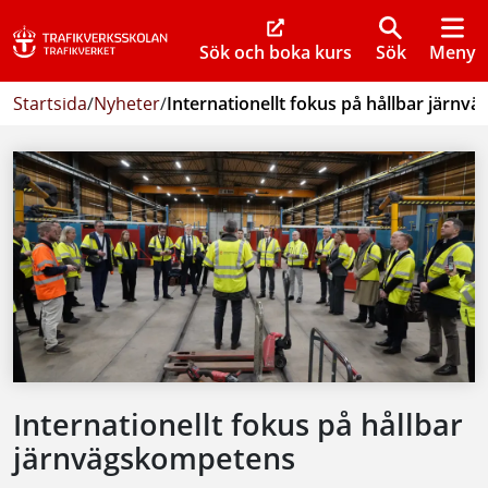
Sök och boka kurs
Sök
Meny
Startsida
/
Nyheter
/
Internationellt fokus på hållbar järn
Internationellt fokus på hållbar
järnvägskompetens